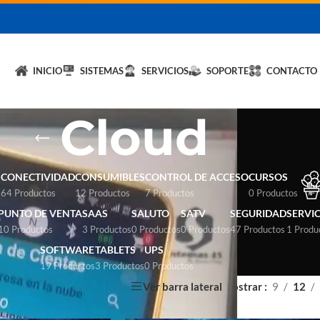
licita un DEMO de
Hybrid LiteOS
y optimiza tu negocio.
💬 Solicitar
INICIO
SISTEMAS
SERVICIOS
SOPORTE
CONTACTO
Cloud
S
CONECTIVIDAD
CONSUMIBLES
CONTROL DE ACCESO
CURSOS
64 Productos
12 Productos
7 Productos
0 Productos
PUNTO DE VENTA
SAAS
SALUTO
SATV
SEGURIDAD
SERVI
10 Productos
3 Productos
0 Productos
0 Productos
47 Productos
1 Produ
SOFTWARE
TABLETS
UPS
19 Productos
3 Productos
0 Productos
Ver barra lateral
Mostrar
9
12