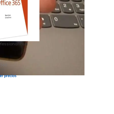
fessional Plus
2560
ver precios