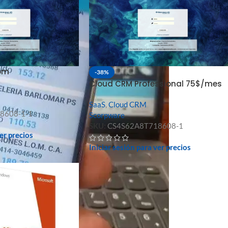
om
-38%
Cloud CRM Professional 75$/mes
SaaS
,
Cloud CRM
8608-1-1
Scorpware
SKU:
CS4S62A8T718608-1
ver precios
Iniciar sesión para ver precios