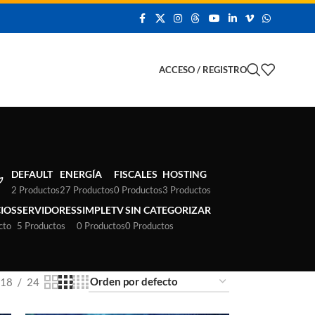
 Demo
ACCESO / REGISTRO
DEFAULT
ENERGÍA
FISCALES
HOSTING
2 Productos
27 Productos
0 Productos
3 Productos
CIOS
SERVIDORES
SIMPLETV
SIN CATEGORIZAR
cto
5 Productos
0 Productos
0 Productos
18
24