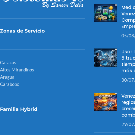
Medio
Venez
Comp
Empre
Zonas de Servicio
05/08
Usar 
5 tru
Caracas
tiemp
Altos Mirandinos
más d
Aragua
30/07
Carabobo
Venez
regla
crece
Familia Hybrid
camb
29/07