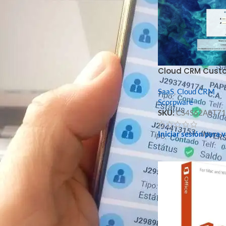
FILTRAR
Cloud CRM Cust
SaaS
,
Cloud CRM
Scorpware
FILTRO POR MARCA
SKU:
CS4S62A8T71
Microsoft
1
Iniciar sesión para 
Scorpware
3
FILTRO POR TIPO DE STOCK
En oferta
En stock