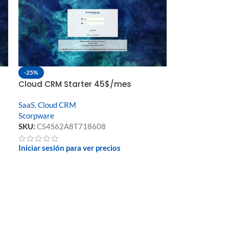
-25%
Cloud CRM Starter 45$/mes
SaaS
,
Cloud CRM
Scorpware
SKU:
CS4S62A8T718608
Iniciar sesión para ver precios