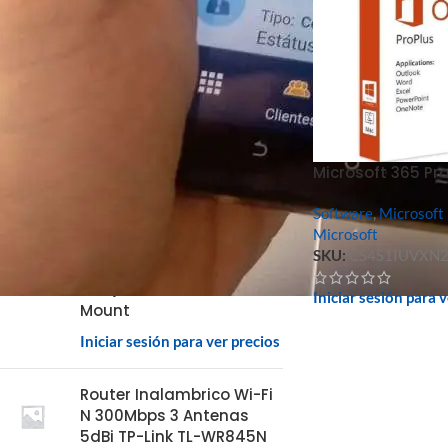
MEJOR VALORADOS
Pvc Blanco 30Mil Paquete
De 500 Unidades
Microsoft 365 Pro
Iniciar sesión para ver precios
Software
,
Microsoft
Lector Imager
Microsoft
Omnidireccional
SKU:
CS4S1IUVXN
Advanced Apt-Si300 1D /
2D Qr Usb RS-232 Vertical
Iniciar sesión para 
Mount
Iniciar sesión para ver precios
Router Inalambrico Wi-Fi
N 300Mbps 3 Antenas
5dBi TP-Link TL-WR845N